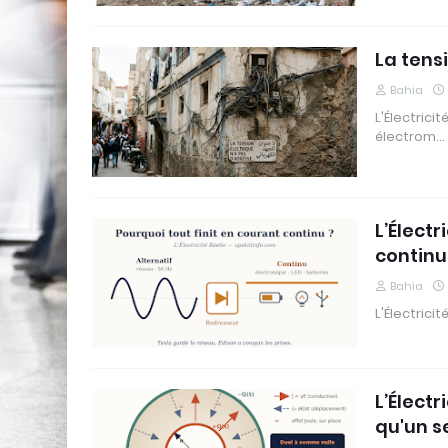
La tens
Bahia
L'Électrici
électrom…
L’Électr
continu
Bahia
L'Électrici
L’Élect
qu'un s