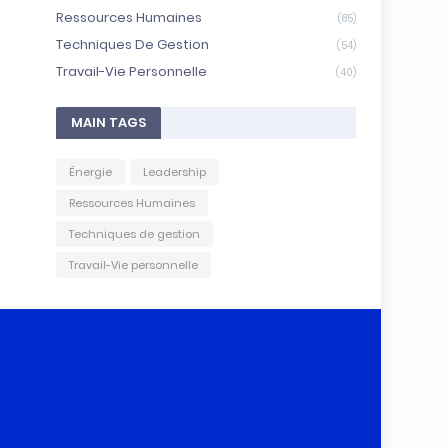
Ressources Humaines
(85)
Techniques De Gestion
(54)
Travail-Vie Personnelle
(40)
MAIN TAGS
Énergie
Leadership
Ressources Humaines
Techniques de gestion
Travail-Vie personnelle