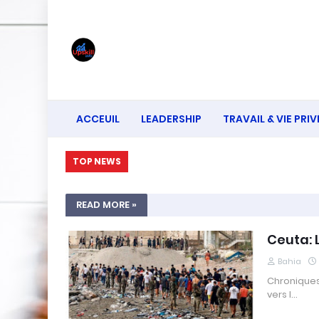
ACCEUIL
LEADERSHIP
TRAVAIL & VIE PRIV
TOP NEWS
READ MORE »
Ceuta: L
Bahia
Chroniques
vers l…