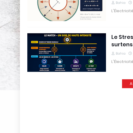
Bahia
L'Électrici
Le Stre
surtens
Bahia
L'Électrici
A