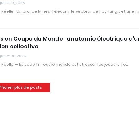
juillet 19, 2026
té Réelle · Un oral de Mines-Télécom, le vecteur de Poynting… et une 
ss en Coupe du Monde : anatomie électrique d'
ion collective
juillet 08, 2026
té Réelle — Épisode 18 Tout le monde est stressé : les joueurs, l'e…
fficher plus de posts