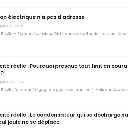
ion électrique n'a pas d'adresse
juillet 27, 2026
té Réelle — Rapport technique Différence de potentiel, tension, force
icité réelle : Pourquoi presque tout finit en cour
 ?
juillet 20, 2026
té Réelle L'alternatif a gagné la guerre du transport. Mais derrière vo
ricité réelle : Le condensateur qui se décharge s
eul joule ne se déplace