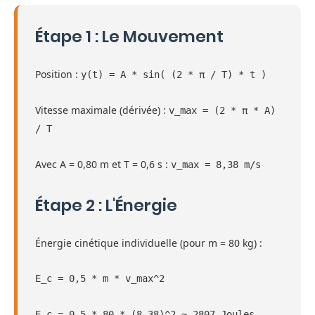
Étape 1 : Le Mouvement
Position :
y(t) = A * sin( (2 * π / T) * t )
Vitesse maximale (dérivée) :
v_max = (2 * π * A)
/ T
Avec A = 0,80 m et T = 0,6 s :
v_max = 8,38 m/s
Étape 2 : L'Énergie
Énergie cinétique individuelle (pour m = 80 kg) :
E_c = 0,5 * m * v_max^2
E_c = 0,5 * 80 * (8,38)^2 ≈ 2807 Joules