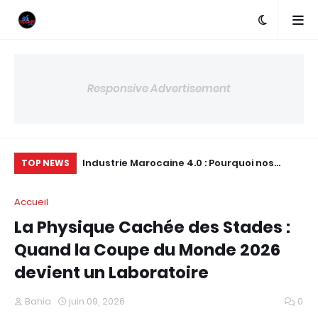
Responsive Advertisement
as d'adresse
Industrie Marocaine 4.0 : Pourquoi nos
L’É
TOP NEWS
Ingénieurs s'exilent alors que nos usines les
dé
Accueil
cherchent ?
dé
La Physique Cachée des Stades :
Quand la Coupe du Monde 2026
devient un Laboratoire
Bahia
juin 09, 2026
0