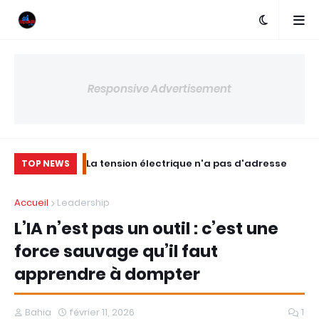
Responsive Advertisement
e pas la
La tension électrique n'a pas d'adresse
In
TOP NEWS
’engagement
In
Accueil
Leadership
c
L’IA n’est pas un outil : c’est une
force sauvage qu’il faut
apprendre à dompter
Bahia
février 11, 2026
1