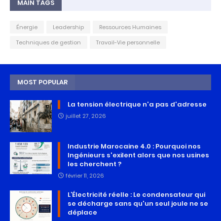
MAIN TAGS
Énergie
Leadership
Ressources Humaines
Techniques de gestion
Travail-Vie personnelle
MOST POPULAR
La tension électrique n'a pas d'adresse
juillet 27, 2026
Industrie Marocaine 4.0 : Pourquoi nos
Ingénieurs s'exilent alors que nos usines
les cherchent ?
février 11, 2026
L’Électricité réelle : Le condensateur qui
se décharge sans qu'un seul joule ne se
déplace