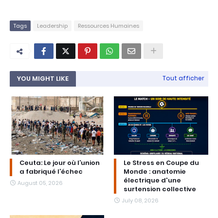
Tags
Leadership
Ressources Humaines
YOU MIGHT LIKE
Tout afficher
Ceuta: Le jour où l’union
Le Stress en Coupe du
a fabriqué l’échec
Monde : anatomie
électrique d'une
August 05, 2026
surtension collective
July 08, 2026