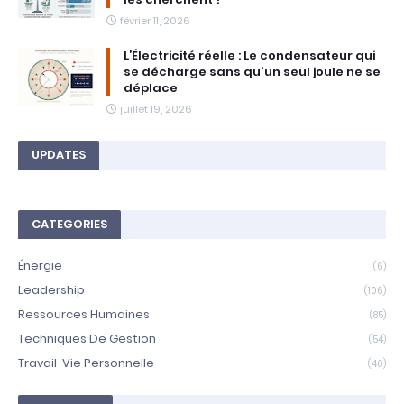
février 11, 2026
L’Électricité réelle : Le condensateur qui
se décharge sans qu'un seul joule ne se
déplace
juillet 19, 2026
UPDATES
CATEGORIES
Énergie
(6)
Leadership
(106)
Ressources Humaines
(85)
Techniques De Gestion
(54)
Travail-Vie Personnelle
(40)