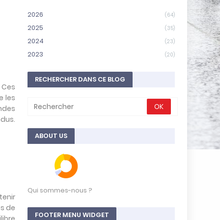
e
2026
c
(64)
h
2025
(35)
V
2024
a
(23)
l
2023
(20)
l
e
y
RECHERCHER DANS CE BLOG
e
 Ces
t
e les
s
andes
o
ndus.
u
v
ABOUT US
e
r
a
i
n
e
Qui sommes-nous ?
t
tenir
é
ns de
t
FOOTER MENU WIDGET
libre
e