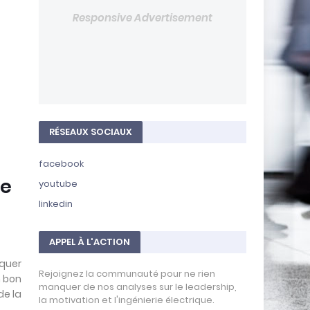
e
Responsive Advertisement
l
a
T
e
c
h
a
u
M
RÉSEAUX SOCIAUX
a
r
o
facebook
c
de
:
youtube
T
linkedin
e
c
h
APPEL À L'ACTION
C
i
iquer
t
Rejoignez la communauté pour ne rien
n bon
y
manquer de nos analyses sur le leadership,
de la
,
la motivation et l'ingénierie électrique.
T