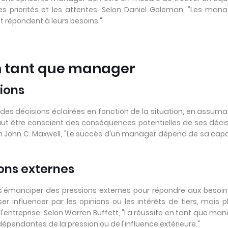
s priorités et les attentes. Selon Daniel Goleman, "Les man
t répondent à leurs besoins."
 en tant que manager
sions
des décisions éclairées en fonction de la situation, en assuma
l faut être conscient des conséquences potentielles de ses déci
on John C. Maxwell, "Le succès d'un manager dépend de sa cap
ions externes
s'émanciper des pressions externes pour répondre aux besoi
sser influencer par les opinions ou les intérêts de tiers, mais p
l'entreprise. Selon Warren Buffett, "La réussite en tant que ma
épendantes de la pression ou de l'influence extérieure."