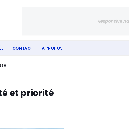
Responsive A
ÉE
CONTACT
A PROPOS
esse
é et priorité