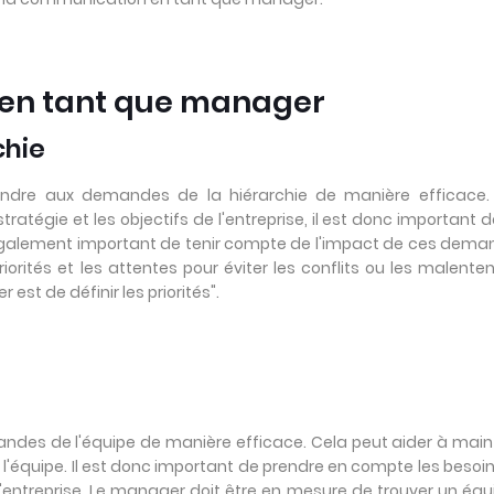
és en tant que manager
chie
ondre aux demandes de la hiérarchie de manière efficace.
atégie et les objectifs de l'entreprise, il est donc important d
t également important de tenir compte de l'impact de ces dem
orités et les attentes pour éviter les conflits ou les malente
est de définir les priorités".
ndes de l'équipe de manière efficace. Cela peut aider à main
 l'équipe. Il est donc important de prendre en compte les besoi
e l'entreprise. Le manager doit être en mesure de trouver un équi