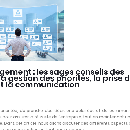
gement : les sages conseils des
a gestion des priorités, la prise 
et la communication
s priorités, de prendre des décisions éclairées et de commun
our assurer la réussite de l'entreprise, tout en maintenant u
e. Dans cet article, nous allons discuter des différents aspects 
t de la communication en tant que manager.