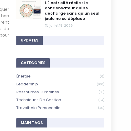
L’Électricité réelle : Le
e
condensateur qui se
t
iquer
décharge sans qu'un seul
p
n bon
joule ne se déplace
h
trent
i
juillet 19, 2026
e de
l
 pour
o
UPDATES
s
o
p
h
i
CATEGORIES
q
u
Énergie
(6)
e
d
Leadership
(106)
’
Ressources Humaines
(85)
u
n
Techniques De Gestion
(54)
f
Travail-Vie Personnelle
(40)
r
e
i
MAIN TAGS
n
c