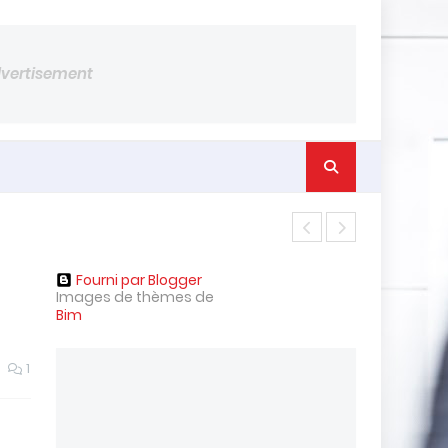
dvertisement
Industrie Mar
Fourni par Blogger
S
Images de thèmes de
t
Bim
r
a
t
1
é
g
i
e
d