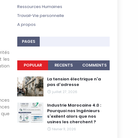
r
Ressources Humaines
a
b
Travail-Vie personnelle
e
A propos
:
a
n
PAGES
a
l
rités
y
s
t les
e
POPULAR
RECENTS
COMMENTS
ation
p
s
La tension électrique n'a
y
pas d'adresse
c
h
juillet 27, 2026
o
nces
l
Industrie Marocaine 4.0 :
ences
o
Pourquoi nos Ingénieurs
t que
g
s'exilent alors que nos
i
usines les cherchent ?
q
février 11, 2026
u
e