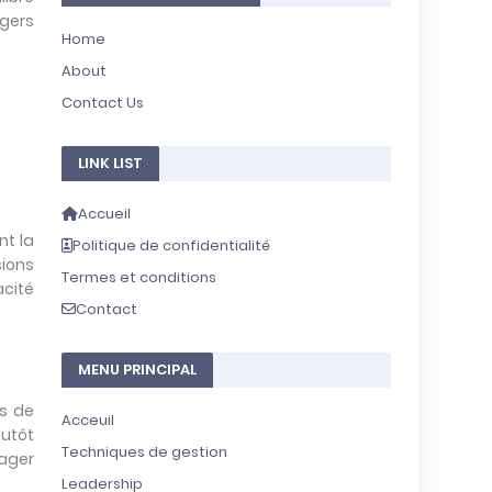
c
agers
h
Home
n
About
o
l
Contact Us
o
g
i
LINK LIST
q
u
Accueil
e
nt la
Politique de confidentialité
janvier
sions
Termes et conditions
04,
acité
2026
Contact
L
’
MENU PRINCIPAL
e
f
ns de
Acceuil
f
lutôt
e
Techniques de gestion
nager
t
Leadership
c