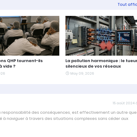
Tout affi
ons QHP tournent-ils
La pollution harmonique : le tueu
à vide ?
silencieux de vos réseaux
026
May 09, 2026
15 août 2024 à
la responsabilité des conséquences, est effectivement un autre que j
dé à naviguer à travers des situations complexes sans céder aux